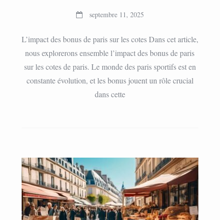
septembre 11, 2025
L’impact des bonus de paris sur les cotes Dans cet article,
nous explorerons ensemble l’impact des bonus de paris
sur les cotes de paris. Le monde des paris sportifs est en
constante évolution, et les bonus jouent un rôle crucial
dans cette