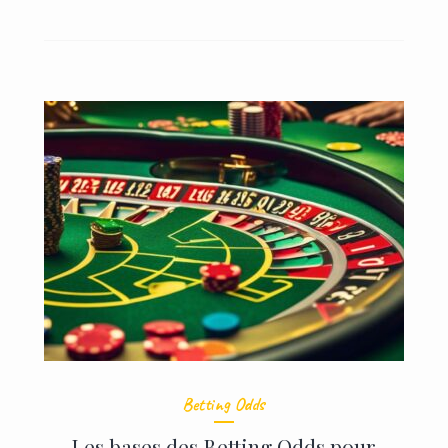
Betting Odds
Les bases des Betting Odds pour