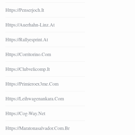
Https://penserjoch.it
Https://auerhahn-Linz.at
Https://rallyesprint.at
Https://corritorino.com
Https://clubvelicomp.it
Https://primieroex3me.com
Https://leihwagenankara.com
Https://cog-Way.net
Https://maratonasalvador.com.br