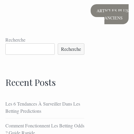
Navigation
ARTICLES PLUS
ANCIENS
des
articles
Recherche
Recherche
Recent Posts
Les 6 Tendances À Surveiller Dans Les
Betting Predictions
Comment Fonctionnent Les Betting Odds
? Guide Rapide