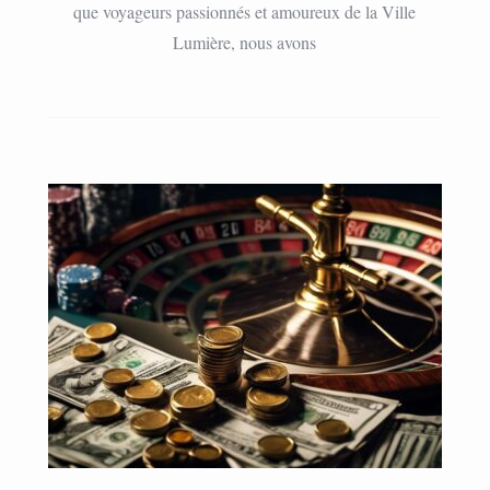
que voyageurs passionnés et amoureux de la Ville
Lumière, nous avons