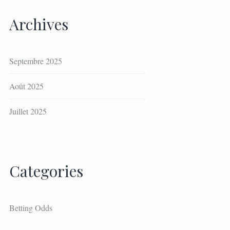
Archives
Septembre 2025
Août 2025
Juillet 2025
Categories
Betting Odds