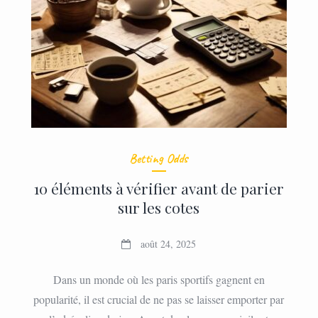
Betting Odds
10 éléments à vérifier avant de parier
sur les cotes
août 24, 2025
Dans un monde où les paris sportifs gagnent en
popularité, il est crucial de ne pas se laisser emporter par