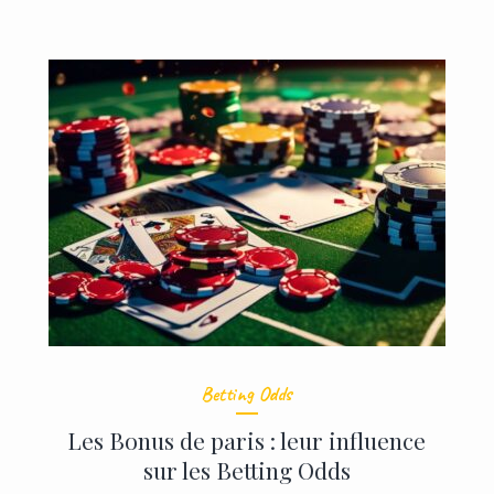
Betting Odds
Les Bonus de paris : leur influence
sur les Betting Odds