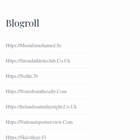
Blogroll
Https://mustafamohamed.se
Https://stroudathleticclub.co.uk
Https://nollie.tv
Https://notesfromthesally.com
Https://irelandssaturdaynight.co.uk
Https://nationalsportsreview.com
Https://skicollege.fi