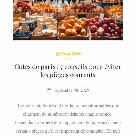
Betting Odds
Cotes de paris : 7 conseils pour éviter
les pièges courants
septembre 08, 2025
Les côtes de Paris sont des lieux incontournables qui
charment de nombreux visiteurs chaque année.
Cependant, derrière leur apparence idyllique se cachent
certains pièges qu’il est important de connaître. En tant