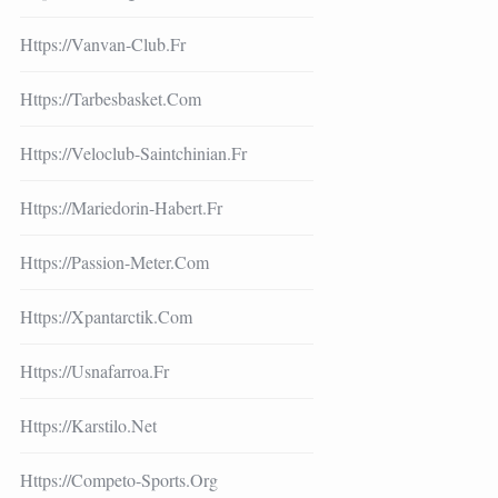
Https://vanvan-Club.fr
Https://tarbesbasket.com
Https://veloclub-Saintchinian.fr
Https://mariedorin-Habert.fr
Https://passion-Meter.com
Https://xpantarctik.com
Https://usnafarroa.fr
Https://karstilo.net
Https://competo-Sports.org