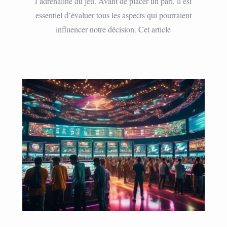
l’adrénaline du jeu. Avant de placer un pari, il est
essentiel d’évaluer tous les aspects qui pourraient
influencer notre décision. Cet article