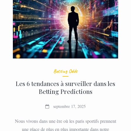
Betting Odds
Les 6 tendances à surveiller dans les
Betting Predictions
septembre 17, 2025
Nous vivons dans une ère où les paris sportifs prennent
une place de plus en plus importante dans notre