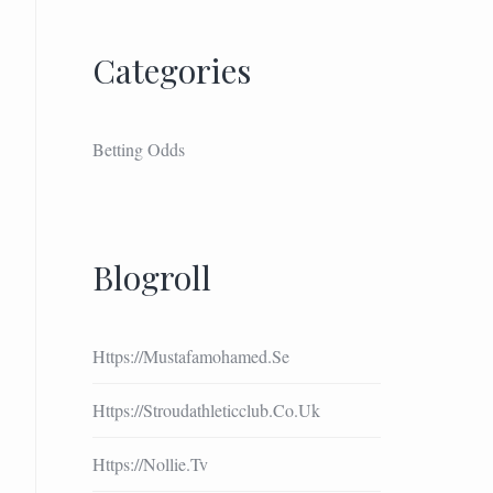
Categories
Betting Odds
Blogroll
Https://mustafamohamed.se
Https://stroudathleticclub.co.uk
Https://nollie.tv