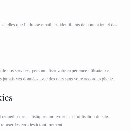
s telles que l’adresse email, les identifiants de connexion et des
 de nos services, personnaliser votre expérience utilisateur et
s jamais vos données avec des tiers sans votre accord explicite.
kies
recueillir des statistiques anonymes sur l’utilisation du site.
refuser les cookies à tout moment.