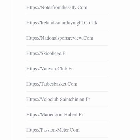
Https://notesfromthesally.com
Https://irelandssaturdaynight.co.uk
Https://nationalsportsreview.com
Https://skicollege.fi
Https://vanvan-Club.fr
Https://tarbesbasket.com
Https://veloclub-Saintchinian.fr
Https://mariedorin-Habert.fr
Https://passion-Meter.com