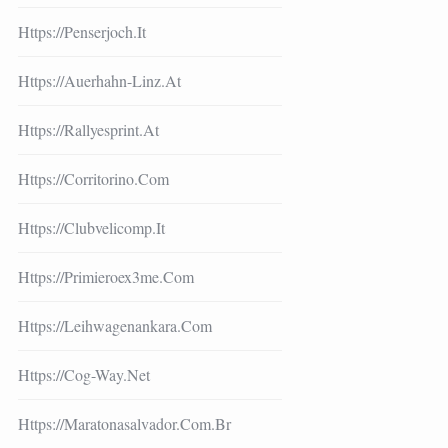
Https://penserjoch.it
Https://auerhahn-Linz.at
Https://rallyesprint.at
Https://corritorino.com
Https://clubvelicomp.it
Https://primieroex3me.com
Https://leihwagenankara.com
Https://cog-Way.net
Https://maratonasalvador.com.br