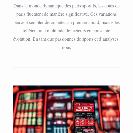
Dans le monde dynamique des paris sportifs, les cotes de
paris fluctuent de manière significative. Ces variations
peuvent sembler déroutantes au premier abord, mais elles
reflètent une multitude de facteurs en constante
évolution. En tant que passionnés de sports et d’analyses,
nous