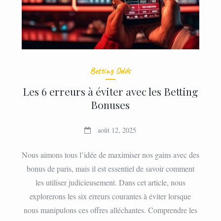
Betting Odds
Les 6 erreurs à éviter avec les Betting
Bonuses
août 12, 2025
Nous aimons tous l’idée de maximiser nos gains avec des
bonus de paris, mais il est essentiel de savoir comment
les utiliser judicieusement. Dans cet article, nous
explorerons les six erreurs courantes à éviter lorsque
nous manipulons ces offres alléchantes. Comprendre les