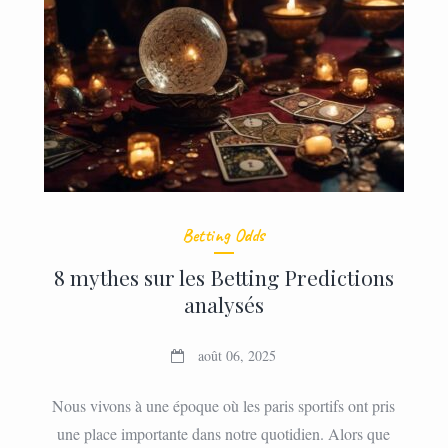
Betting Odds
8 mythes sur les Betting Predictions
analysés
août 06, 2025
Nous vivons à une époque où les paris sportifs ont pris
une place importante dans notre quotidien. Alors que