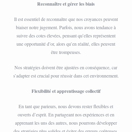
Reconnaître et gérer les biais
Il est essentiel de reconnaître que nos croyances peuvent
biaiser notre jugement. Parfois, nous avons tendance à
suivre des cotes élevées, pensant qu’elles représentent
une opportunité d’or, alors qu’en réalité, elles peuvent
être trompeuses.
Nos stratégies doivent être ajustées en conséquence, car
s’adapter est crucial pour réussir dans cet environnement.
Flexibilité et apprentissage collectif
En tant que parieurs, nous devons rester flexibles et
ouverts d’esprit. En partageant nos expériences et en
apprenant les uns des autres, nous pourrons développer
des stratégies plus solides et éviter des erreurs coûteuses.