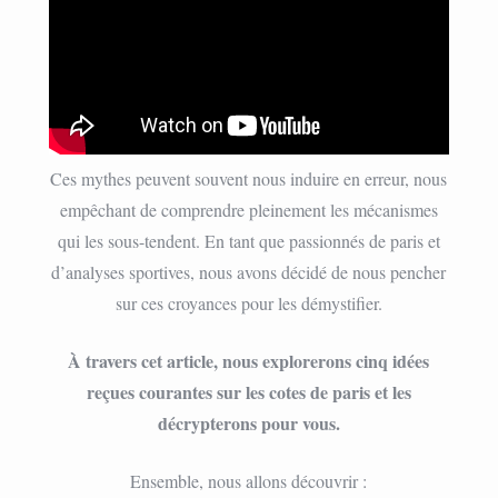
Ces mythes peuvent souvent nous induire en erreur, nous
empêchant de comprendre pleinement les mécanismes
qui les sous-tendent. En tant que passionnés de paris et
d’analyses sportives, nous avons décidé de nous pencher
sur ces croyances pour les démystifier.
À travers cet article, nous explorerons cinq idées
reçues courantes sur les cotes de paris et les
décrypterons pour vous.
Ensemble, nous allons découvrir :