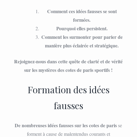
Comment ces idées fausses se sont
formées.
Pourquoi elles persistent.
Comment les surmonter pour parier de
manière plus éclairée et stratégique.
Rejoignez-nous dans cette quête de clarté et de vérité
sur les mystères des cotes de paris sportifs !
Formation des idées
fausses
De nombreuses idées fausses sur les cotes de paris
se
forment à cause de malentendus courants et