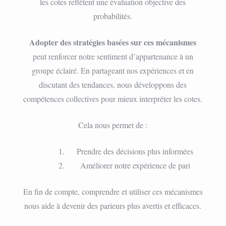
les cotes reflètent une évaluation objective des
probabilités.
Adopter des stratégies basées sur ces mécanismes
peut renforcer notre sentiment d’appartenance à un
groupe éclairé. En partageant nos expériences et en
discutant des tendances, nous développons des
compétences collectives pour mieux interpréter les cotes.
Cela nous permet de :
Prendre des décisions plus informées
Améliorer notre expérience de pari
En fin de compte, comprendre et utiliser ces mécanismes
nous aide à devenir des parieurs plus avertis et efficaces.