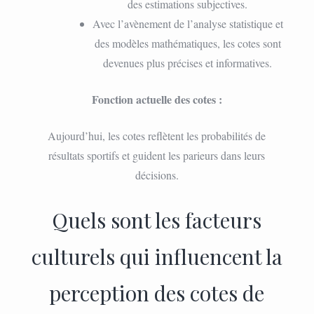
des estimations subjectives.
Avec l’avènement de l’analyse statistique et
des modèles mathématiques, les cotes sont
devenues plus précises et informatives.
Fonction actuelle des cotes :
Aujourd’hui, les cotes reflètent les probabilités de
résultats sportifs et guident les parieurs dans leurs
décisions.
Quels sont les facteurs
culturels qui influencent la
perception des cotes de