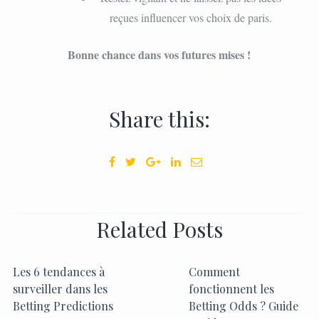
reçues influencer vos choix de paris.
Bonne chance dans vos futures mises !
Share this:
Related Posts
Les 6 tendances à
Comment
surveiller dans les
fonctionnent les
Betting Predictions
Betting Odds ? Guide