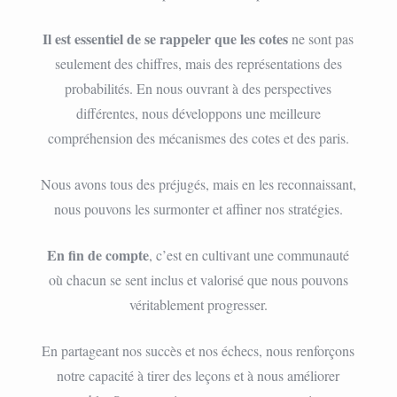
Il est essentiel de se rappeler que les cotes
ne sont pas
seulement des chiffres, mais des représentations des
probabilités. En nous ouvrant à des perspectives
différentes, nous développons une meilleure
compréhension des mécanismes des cotes et des paris.
Nous avons tous des préjugés, mais en les reconnaissant,
nous pouvons les surmonter et affiner nos stratégies.
En fin de compte
, c’est en cultivant une communauté
où chacun se sent inclus et valorisé que nous pouvons
véritablement progresser.
En partageant nos succès et nos échecs, nous renforçons
notre capacité à tirer des leçons et à nous améliorer