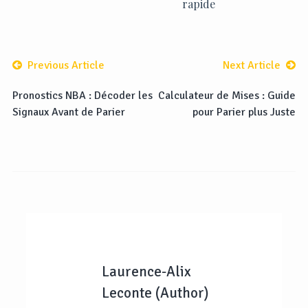
rapide
Previous Article
Next Article
Pronostics NBA : Décoder les
Calculateur de Mises : Guide
Signaux Avant de Parier
pour Parier plus Juste
Laurence-Alix
Leconte (Author)