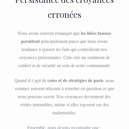
erronées
les idées fausses
Nous avons souvent remarqué que
persistent
principalement parce que nous avons
tendance à ignorer les faits qui contredisent nos
croyances préexistantes. Cela crée un sentiment de
confort et de sécurité au sein de notre communauté.
cotes et de stratégies de paris
Quand il s’agit de
, nous
sommes souvent réticents à remettre en question ce que
nous pensons savoir. Nos croyances deviennent des
vérités immuables, même si elles reposent sur des
malentendus.
Ensemble, nous devons reconnaître que :