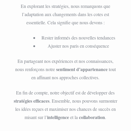
En explorant les stratégies, nous remarquons que
l’adaptation aux changements dans les cotes est
essentielle. Cela signifie que nous devons :
Rester informés des nouvelles tendances
Ajuster nos paris en conséquence
En partageant nos expériences et nos connaissances,
sentiment d’appartenance
nous renforçons notre
tout
en affinant nos approches collectives.
En fin de compte, notre objectif est de développer des
stratégies efficaces
. Ensemble, nous pouvons surmonter
les idées reçues et maximiser nos chances de succès en
intelligence
collaboration
misant sur l’
et la
.