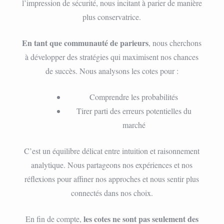
l’impression de sécurité, nous incitant à parier de manière
plus conservatrice.
En tant que communauté de parieurs
, nous cherchons
à développer des stratégies qui maximisent nos chances
de succès. Nous analysons les cotes pour :
Comprendre les probabilités
Tirer parti des erreurs potentielles du
marché
C’est un équilibre délicat entre intuition et raisonnement
analytique. Nous partageons nos expériences et nos
réflexions pour affiner nos approches et nous sentir plus
connectés dans nos choix.
les cotes ne sont pas seulement des
En fin de compte,